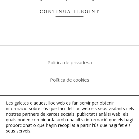
CONTINUA LLEGINT
Política de privadesa
Política de cookies
Avís legal
Les galetes d'aquest lloc web es fan servir per obtenir
informació sobre l'ús que faci del lloc web els seus visitants i els
nostres
partners
de xarxes socials, publicitat i anàlisi web, els
quals poden combinar-la amb una altra informació que els hagi
Tots els articles i imatges, si no s'indica el contrari,
proporcionat o que hagin recopilat a partir l'ús que hagi fet els
estan sota llicència
Creative Commons
i pertanyen a
seus serveis.
l'autor o autora.