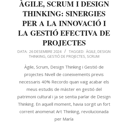
ÀGILE, SCRUM I DESIGN
THINKING: SINERGIES
PER A LA INNOVACIÓ I
LA GESTIÓ EFECTIVA DE
PROJECTES
DATA:
26 DESEMBRE 2024
TAGGED:
ÀGILE
,
DESIGN
THINKING
,
GESTIÓ DE PROJECTES
,
SCRUM
Àgile, Scrum, Design Thinking i Gestió de
projectes Nivell de coneixements previs
necessaris 40% Recordo quan vaig acabar els
meus estudis de màster en gestió del
patrimoni cultural i ja se sentia parlar de Design
Thinking. En aquell moment, havia sorgit un fort
corrent anomenat Art Thinking, revolucionada
per María