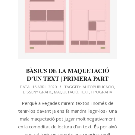
BÀSICS DE LA MAQUETACIÓ
D’UN TEXT | PRIMERA PART
DATA:
16 ABRIL 2020
TAGGED:
AUTOPUBLICACIÓ
,
DISSENY GRÀFIC
,
MAQUETACIÓ
,
TEXT
,
TIPOGRAFIA
Perquè a vegades mirem textos i només de
tenir-los davant ja ens fa mandra llegir-los? Una
mala maquetació pot jugar molt negativament
en la comoditat de lectura d’un text. És per això
que cal tenir en compte uns principis molt