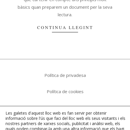
bàsics quan preparem un document per la seva
lectura.
CONTINUA LLEGINT
Política de privadesa
Política de cookies
Avís legal
Les galetes d'aquest lloc web es fan servir per obtenir
informació sobre l'ús que faci del lloc web els seus visitants i els
nostres
partners
de xarxes socials, publicitat i anàlisi web, els
quals poden combinar-la amb una altra informació que els hagi
Tots els articles i imatges, si no s'indica el contrari,