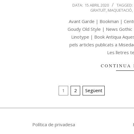
DATA:
15 ABRIL 2020
TAGGED:
GRATUÏT
,
MAQUETACIÓ
,
Avant Garde | Bookman | Centur
Goudy Old Style | News Gothic 
Linotype | Book Antiqua Aquest
pels articles publicats a Mised
Les lletres t
CONTINUA 
1
2
Següent
Política de privadesa