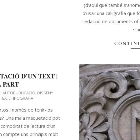
(d’aquí que també s’anomen
d’usar una cal·ligrafia que f
redacció de documents ofic
s’
CONTIN
TACIÓ D’UN TEXT |
 PART
:
AUTOPUBLICACIÓ
,
DISSENY
,
TEXT
,
TIPOGRAFIA
os i només de tenir-los
los? Una mala maquetació pot
 comoditat de lectura d’un
en compte uns principis molt