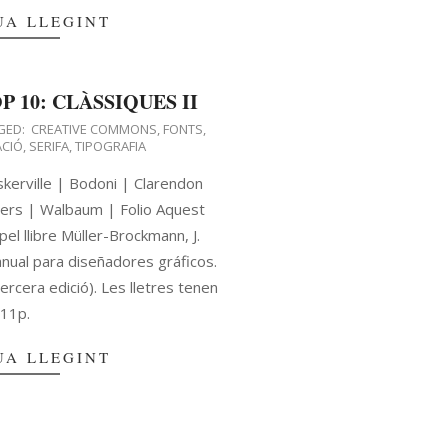
UA LLEGINT
 10: CLÀSSIQUES II
GED:
CREATIVE COMMONS
,
FONTS
,
CIÓ
,
SERIFA
,
TIPOGRAFIA
kerville | Bodoni | Clarendon
vers | Walbaum | Folio Aquest
pel llibre Müller-Brockmann, J.
anual para diseñadores gráficos.
tercera edició). Les lletres tenen
11p.
UA LLEGINT