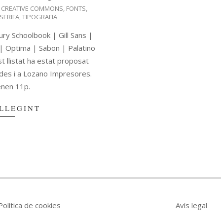
CREATIVE COMMONS
,
FONTS
,
SERIFA
,
TIPOGRAFIA
y Schoolbook | Gill Sans |
| Optima | Sabon | Palatino
 llistat ha estat proposat
ades i a Lozano Impresores.
enen 11p.
LLEGINT
Política de cookies
Avís legal