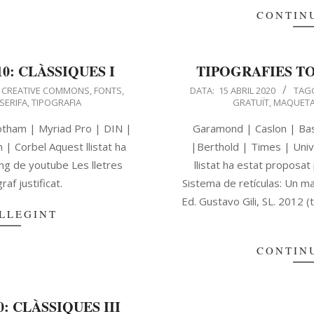
CONTIN
0: CLÀSSIQUES I
TIPOGRAFIES TOP
CREATIVE COMMONS
,
FONTS
,
DATA:
15 ABRIL 2020
TAG
SERIFA
,
TIPOGRAFIA
GRATUÏT
,
MAQUETA
Gotham | Myriad Pro | DIN |
Garamond | Caslon | Bas
 | Corbel Aquest llistat ha
|Berthold | Times | Uni
ng de youtube Les lletres
llistat ha estat proposat 
af justificat.
Sistema de retículas: Un m
Ed. Gustavo Gili, SL. 2012 (
LLEGINT
CONTIN
: CLÀSSIQUES III