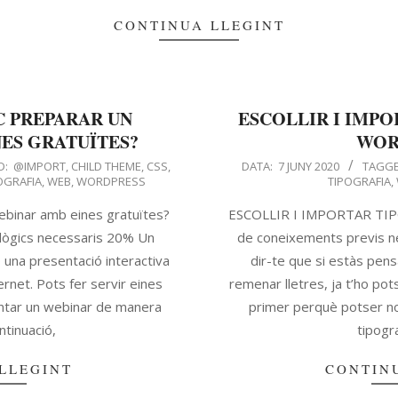
CONTINUA LLEGINT
C PREPARAR UN
ESCOLLIR I IMPO
ES GRATUÏTES?
WOR
D:
@IMPORT
,
CHILD THEME
,
CSS
,
DATA:
7 JUNY 2020
TAGGE
OGRAFIA
,
WEB
,
WORDPRESS
TIPOGRAFIA
,
ebinar amb eines gratuïtes?
ESCOLLIR I IMPORTAR TIP
lògics necessaris 20% Un
de coneixements previs n
o una presentació interactiva
dir-te que si estàs pens
rnet. Pots fer servir eines
remenar lletres, ja t’ho pot
entar un webinar de manera
primer perquè potser n
ntinuació,
tipogr
LLEGINT
CONTIN