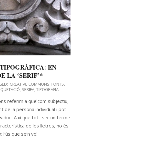
 TIPOGRÀFICA: EN
E LA ‘SERIF’*
GED:
CREATIVE COMMONS
,
FONTS
,
QUETACIÓ
,
SERIFA
,
TIPOGRAFIA
 ens referim a quelcom subjectiu,
 de la persona individual i pot
viduo. Així que tot i ser un terme
acterística de les lletres, ho és
; l’ús que se’n vol