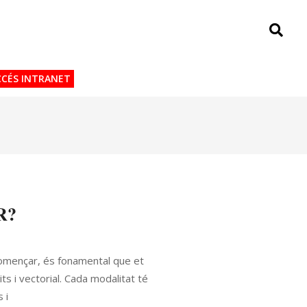
CCÉS INTRANET
R?
començar, és fonamental que et
s i vectorial. Cada modalitat té
 i