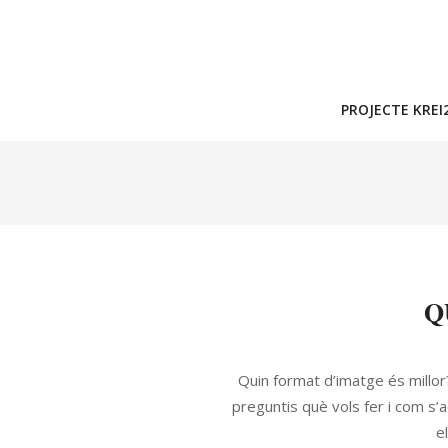
PROJECTE KREI
Q
Quin format d’imatge és millo
preguntis què vols fer i com s’
e