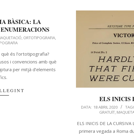
A BÀSICA: LA
S ENUMERACIONS
AQUETACIÓ
,
ORTOTIPOGRAFIA
,
IPOGRAFIA
què és l’ortotipografia?
d’usos i convencions amb què
riptura per mitjà d’elements
ics.
LLEGINT
ELS INICIS
DATA:
18 ABRIL 2020
TAG
GRATUÏT
,
MAQUETA
ELS INICIS DE LA CURSIVA La
primera vegada a Roma dur