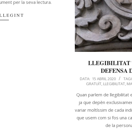
ment per la seva lectura.
LLEGINT
LLEGIBILITAT
DEFENSA D
DATA:
15 ABRIL 2020
TAG
GRATUÏT
,
LLEGIBILITAT
,
MA
Quan parlem de llegibilitat
ja que depèn exclusivament
variar moltíssim de cada indi
que usem com si fos una car
de la persona