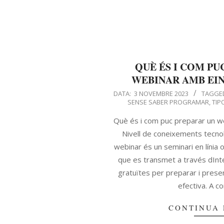
QUÈ ÉS I COM PU
WEBINAR AMB EIN
DATA:
3 NOVEMBRE 2023
TAGGE
SENSE SABER PROGRAMAR
,
TIP
Què és i com puc preparar un w
Nivell de coneixements tecno
webinar és un seminari en línia 
que es transmet a través dInte
gratuïtes per preparar i pres
efectiva. A co
CONTINUA 