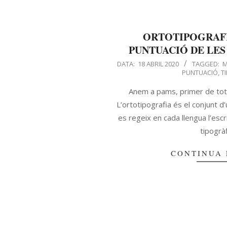
ORTOTIPOGRAFI
PUNTUACIÓ DE LE
DATA:
18 ABRIL 2020
TAGGED:
M
PUNTUACIÓ
,
T
Anem a pams, primer de tot 
L’ortotipografia és el conjunt 
es regeix en cada llengua l’esc
tipogràf
CONTINUA 