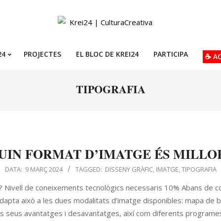
24
PROJECTES
EL BLOC DE KREI24
PARTICIPA
☕ A
TIPOGRAFIA
UIN FORMAT D’IMATGE ÉS MILLO
DATA:
9 MARÇ 2024
TAGGED:
DISSENY GRÀFIC
,
IMATGE
,
TIPOGRAFIA
r? Nivell de coneixements tecnològics necessaris 10% Abans de 
adapta això a les dues modalitats d’imatge disponibles: mapa de bit
ls seus avantatges i desavantatges, així com diferents programes