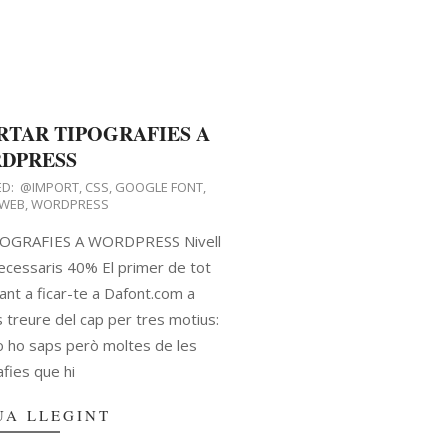
RTAR TIPOGRAFIES A
DPRESS
D:
@IMPORT
,
CSS
,
GOOGLE FONT
,
WEB
,
WORDPRESS
OGRAFIES A WORDPRESS Nivell
ecessaris 40% El primer de tot
ant a ficar-te a Dafont.com a
s treure del cap per tres motius:
o ho saps però moltes de les
afies que hi
UA LLEGINT