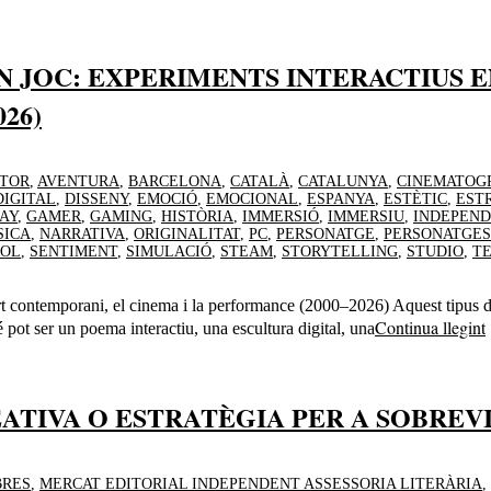
UN JOC: EXPERIMENTS INTERACTIUS 
26)
TOR
,
AVENTURA
,
BARCELONA
,
CATALÀ
,
CATALUNYA
,
CINEMATOG
DIGITAL
,
DISSENY
,
EMOCIÓ
,
EMOCIONAL
,
ESPANYA
,
ESTÈTIC
,
EST
AY
,
GAMER
,
GAMING
,
HISTÒRIA
,
IMMERSIÓ
,
IMMERSIU
,
INDEPEN
SICA
,
NARRATIVA
,
ORIGINALITAT
,
PC
,
PERSONATGE
,
PERSONATGES
ROL
,
SENTIMENT
,
SIMULACIÓ
,
STEAM
,
STORYTELLING
,
STUDIO
,
T
art contemporani, el cinema i la performance (2000–2026) Aquest tipus 
Continua llegint
pot ser un poema interactiu, una escultura digital, una
EATIVA O ESTRATÈGIA PER A SOBRE
BRES
,
MERCAT EDITORIAL INDEPENDENT ASSESSORIA LITERÀRIA
,