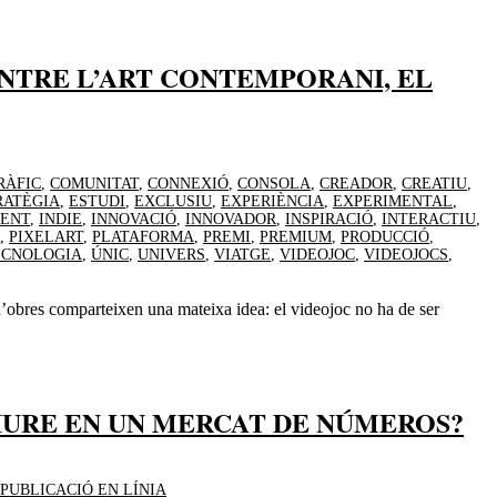
ENTRE L’ART CONTEMPORANI, EL
RÀFIC
,
COMUNITAT
,
CONNEXIÓ
,
CONSOLA
,
CREADOR
,
CREATIU
,
RATÈGIA
,
ESTUDI
,
EXCLUSIU
,
EXPERIÈNCIA
,
EXPERIMENTAL
,
DENT
,
INDIE
,
INNOVACIÓ
,
INNOVADOR
,
INSPIRACIÓ
,
INTERACTIU
,
,
PIXELART
,
PLATAFORMA
,
PREMI
,
PREMIUM
,
PRODUCCIÓ
,
ECNOLOGIA
,
ÚNIC
,
UNIVERS
,
VIATGE
,
VIDEOJOC
,
VIDEOJOCS
,
d’obres comparteixen una mateixa idea: el videojoc no ha de ser
VIURE EN UN MERCAT DE NÚMEROS?
PUBLICACIÓ EN LÍNIA