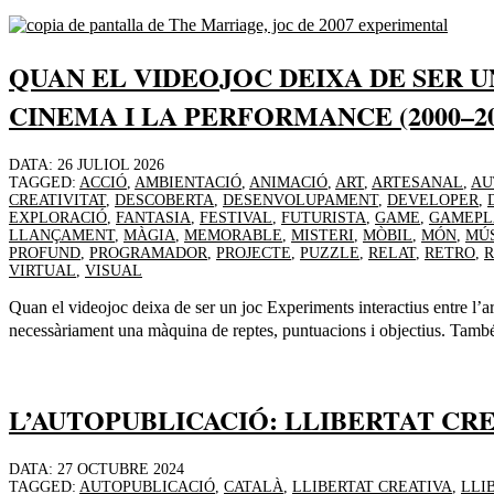
QUAN EL VIDEOJOC DEIXA DE SER 
CINEMA I LA PERFORMANCE (2000–20
DATA:
26 JULIOL 2026
TAGGED:
ACCIÓ
,
AMBIENTACIÓ
,
ANIMACIÓ
,
ART
,
ARTESANAL
,
AU
CREATIVITAT
,
DESCOBERTA
,
DESENVOLUPAMENT
,
DEVELOPER
,
EXPLORACIÓ
,
FANTASIA
,
FESTIVAL
,
FUTURISTA
,
GAME
,
GAMEPL
LLANÇAMENT
,
MÀGIA
,
MEMORABLE
,
MISTERI
,
MÒBIL
,
MÓN
,
MÚ
PROFUND
,
PROGRAMADOR
,
PROJECTE
,
PUZZLE
,
RELAT
,
RETRO
,
VIRTUAL
,
VISUAL
Quan el videojoc deixa de ser un joc Experiments interactius entre l’
necessàriament una màquina de reptes, puntuacions i objectius. També 
L’AUTOPUBLICACIÓ: LLIBERTAT CR
DATA:
27 OCTUBRE 2024
TAGGED:
AUTOPUBLICACIÓ
,
CATALÀ
,
LLIBERTAT CREATIVA
,
LLI