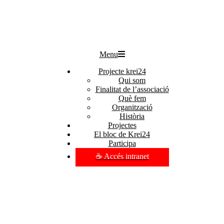
Menu
Projecte krei24
Qui som
Finalitat de l’associació
Què fem
Organització
Història
Projectes
El bloc de Krei24
Participa
☕ Accés intranet