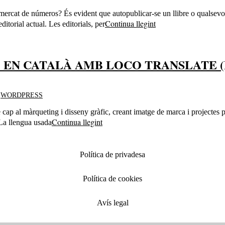
un mercat de números? És evident que autopublicar-se un llibre o qualsev
Continua llegint
ditorial actual. Les editorials, per
% EN CATALÀ AMB LOCO TRANSLATE (
,
WORDPRESS
se cap al màrqueting i disseny gràfic, creant imatge de marca i projecte
Continua llegint
 La llengua usada
Política de privadesa
Política de cookies
Avís legal