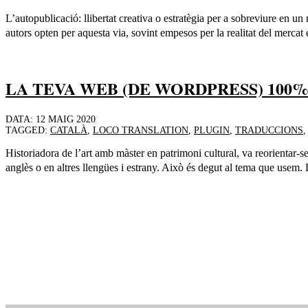
L’autopublicació: llibertat creativa o estratègia per a sobreviure en 
autors opten per aquesta via, sovint empesos per la realitat del mercat e
LA TEVA WEB (DE WORDPRESS) 100
DATA:
12 MAIG 2020
TAGGED:
CATALÀ
,
LOCO TRANSLATION
,
PLUGIN
,
TRADUCCIONS
Historiadora de l’art amb màster en patrimoni cultural, va reorientar-
anglès o en altres llengües i estrany. Això és degut al tema que usem.