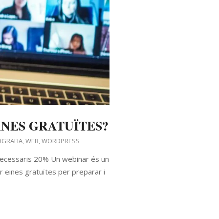
INES GRATUÏTES?
OGRAFIA
,
WEB
,
WORDPRESS
necessaris 20% Un webinar és un
r eines gratuïtes per preparar i