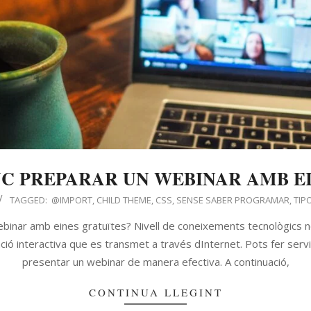
UC PREPARAR UN WEBINAR AMB E
TAGGED:
@IMPORT
,
CHILD THEME
,
CSS
,
SENSE SABER PROGRAMAR
,
TIP
ebinar amb eines gratuïtes? Nivell de coneixements tecnològics 
ació interactiva que es transmet a través dInternet. Pots fer servi
presentar un webinar de manera efectiva. A continuació,
CONTINUA LLEGINT