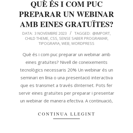
QUÈ ÉS I COM PUC
PREPARAR UN WEBINAR
AMB EINES GRATUÏTES?
DATA:
3 NOVEMBRE 2023
TAGGED:
@IMPORT
,
CHILD THEME
,
CSS
,
SENSE SABER PROGRAMAR
,
TIPOGRAFIA
,
WEB
,
WORDPRESS
Què és i com puc preparar un webinar amb
eines gratuïtes? Nivell de coneixements
tecnològics necessaris 20% Un webinar és un
seminari en línia o una presentació interactiva
que es transmet a través dInternet. Pots fer
servir eines gratuïtes per preparar i presentar
un webinar de manera efectiva. A continuació,
CONTINUA LLEGINT